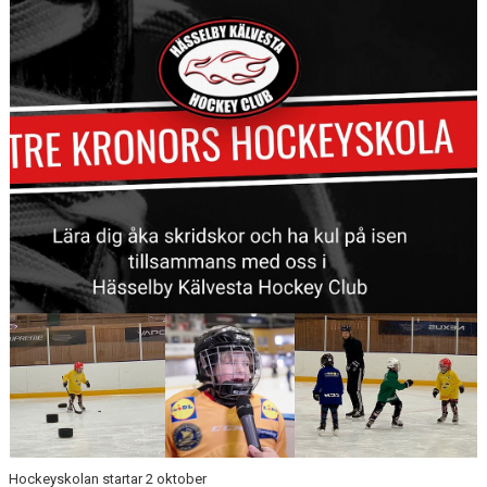
BILDGALLERI
DOKUMENT
KONTAKT
HKHC HOCKEYSKOLA 22/23
INSTAGRAM T15
Hockeyskolan startar 2 oktober