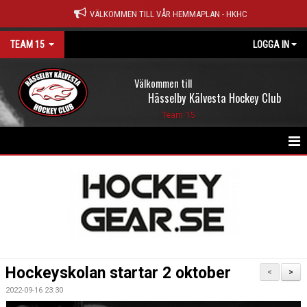
VÄLKOMMEN TILL VÅR HEMMAPLAN - HKHC
TEAM 15
LOGGA IN
Välkommen till
Hässelby Kälvesta Hockey Club
Team 15
HEM
NYHETER
KALENDER
MATCHER
Hockeyskolan startar 2 oktober
<
>
TRUPPEN
2022-09-16 23:30