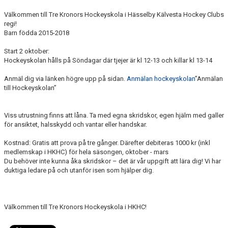
Välkommen till Tre Kronors Hockeyskola i Hässelby Kälvesta Hockey Clubs
regi!
Barn födda 2015-2018
Start 2 oktober:
Hockeyskolan hålls på Söndagar där tjejer är kl 12-13 och killar kl 13-14
Anmäl dig via länken högre upp på sidan.
Anmälan hockeyskolan
”Anmälan
till Hockeyskolan”
Viss utrustning finns att låna. Ta med egna skridskor, egen hjälm med galler
för ansiktet, halsskydd och vantar eller handskar.
Kostnad: Gratis att prova på tre gånger. Därefter debiteras 1000 kr (inkl
medlemskap i HKHC) för hela säsongen, oktober - mars
Du behöver inte kunna åka skridskor – det är vår uppgift att lära dig! Vi har
duktiga ledare på och utanför isen som hjälper dig.
Välkommen till Tre Kronors Hockeyskola i HKHC!