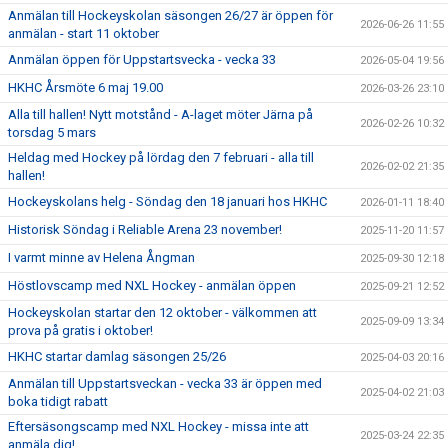
Anmälan till Hockeyskolan säsongen 26/27 är öppen för
2026-06-26 11:55
anmälan - start 11 oktober
Anmälan öppen för Uppstartsvecka - vecka 33
2026-05-04 19:56
HKHC Årsmöte 6 maj 19.00
2026-03-26 23:10
Alla till hallen! Nytt motstånd - A-laget möter Järna på
2026-02-26 10:32
torsdag 5 mars
Heldag med Hockey på lördag den 7 februari - alla till
2026-02-02 21:35
hallen!
Hockeyskolans helg - Söndag den 18 januari hos HKHC
2026-01-11 18:40
Historisk Söndag i Reliable Arena 23 november!
2025-11-20 11:57
I varmt minne av Helena Ångman
2025-09-30 12:18
Höstlovscamp med NXL Hockey - anmälan öppen
2025-09-21 12:52
Hockeyskolan startar den 12 oktober - välkommen att
2025-09-09 13:34
prova på gratis i oktober!
HKHC startar damlag säsongen 25/26
2025-04-03 20:16
Anmälan till Uppstartsveckan - vecka 33 är öppen med
2025-04-02 21:03
boka tidigt rabatt
Eftersäsongscamp med NXL Hockey - missa inte att
2025-03-24 22:35
anmäla dig!