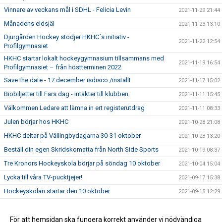
Vinnare av veckans mål i SDHL - Felicia Levin
2021-11-29 21:44
Månadens eldsjäl
2021-11-23 13:10
Djurgården Hockey stödjer HKHC´s initiativ -
2021-11-22 12:54
Profilgymnasiet
HKHC startar lokalt hockeygymnasium tillsammans med
2021-11-19 16:54
Profilgymnasiet – från höstterminen 2022
Save the date - 17 december isdisco /inställt
2021-11-17 15:02
Biobiljetter till Fars dag - intäkter till klubben
2021-11-11 15:45
Välkommen Ledare att lämna in ert registerutdrag
2021-11-11 08:33
Julen börjar hos HKHC
2021-10-28 21:08
HKHC deltar på Vällingbydagarna 30-31 oktober
2021-10-28 13:20
Beställ din egen Skridskomatta från North Side Sports
2021-10-19 08:37
Tre Kronors Hockeyskola börjar på söndag 10 oktober
2021-10-04 15:04
Lycka till våra TV-pucktjejer!
2021-09-17 15:38
Hockeyskolan startar den 10 oktober
2021-09-15 12:29
Svensk Hockey TV
2021-09-13 13:21
Northside Sport Webshop är öppen!
För att hemsidan ska fungera korrekt använder vi nödvändiga
2021-09-01 16:56