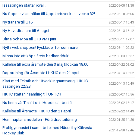
Issäsongen startar ikväll!
2022-08-08 11:38
Nu öppnar vi anmälan till Uppstartsveckan - vecka 32!
2022-05-18 08:06
Ny tränare till U16
2022-05-17 15:43
Ny Huvudtränare till A-laget
2022-05-13 18:12
Olivia och Moa till U18 VM i juni
2022-05-11 17:07
Nytt i webshoppen! Fyskläder för sommaren
2022-05-11 09:22
Missa inte att köpa årets badhandduk!
2022-05-03 16:37
Kallelse till extra årsmöte den 3 maj klockan 18.00
2022-04-22 08:02
Dagordning för Årsmöte i HKHC den 21 april
2022-04-14 13:52
Klart med Teknik och Utvecklingsansvarig i HKHC
2022-04-13 10:49
säsongen 22/23
HKHC startar insamling till UNHCR
2022-03-07 10:56
Nu finns vår T-shirt och Hoodie att beställa!
2022-03-02 15:17
Kallelse till Årsmöte i HKHC den 21 april
2022-02-22 14:49
Hemmaplansmodellen - Föräldrautbildning
2022-01-25 14:20
Profilgymnasiet i samarbete med Hässelby Kälvesta
2021-12-30 12:46
Hockey Club