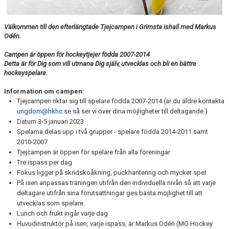
Välkommen till den efterlängtade Tjejcampen i Grimsta ishall med Markus
Odén.
Campen är öppen för hockeytjejer födda 2007-2014
Detta är för Dig som vill utmana Dig själv, utvecklas och bli en bättre
hockeyspelare.
Information om campen:
Tjejcampen riktar sig till spelare födda 2007-2014 (är du äldre kontakta
ungdom@hkhc.se
så ser vi över dina möjligheter till deltagande.)
Datum 3-5 januari 2023
Spelarna delas upp i två grupper - spelare födda 2014-2011 samt
2010-2007
Tjejcampen är öppen för spelare från alla föreningar
Tre ispass per dag
Fokus ligger på skridskoåkning, puckhantering och mycket spel
På isen anpassas träningen utifrån den individuella nivån så att varje
deltagare utifrån sina förutsättningar ges bästa möjlighet till att
utvecklas som spelare.
Lunch och frukt ingår varje dag
Huvudinstruktör på isen, varje ispass, är Markus Odén (MO Hockey