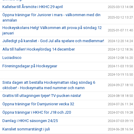
Kallelse till Årsmöte i HKHC 29 april
2025-03-13 14:08
Öppna träningar för Juniorer i mars - välkommen med din
2025-02-12 13:27
anmälan
Hockeyskolans Helg! Välkommen att prova på söndag 12
2025-01-07 11:40
januari
Julledigt på kansliet - God Jul alla spelare och medlemmar!
2024-12-20 14:24
Alla till hallen! Hockeylördag 14 december
2024-12-12 18:36
Luciadisco
2024-12-08 16:20
Föreningsdagar på Hockeygear
2024-11-03 19:50
2024-10-19 15:50
Sista dagen att beställa Hockeymattan idag söndag 6
2024-09-27 18:10
oktober! - Hockeymatta med nummer och namn
Grattis till uttagningen tjejer! TV-pucken nästa!
2024-08-18 18:50
Öppna träningar för Damjuniorer vecka 32
2024-07-26 11:34
Öppna träningar i HKHC för J18 och J20
2024-07-05 19:28
Damlag i HKHC säsongen 24/25
2024-07-03 09:19
Kansliet sommarstängt i juli
2024-06-28 16:54