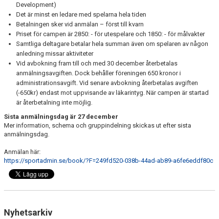
Development)
Det är minst en ledare med spelarna hela tiden
Betalningen sker vid anmälan – först till kvarn
Priset för campen är 2850: - för utespelare och 1850: - för målvakter
Samtliga deltagare betalar hela summan även om spelaren av någon
anledning missar aktiviteter
Vid avbokning fram till och med 30 december återbetalas
anmälningsavgiften. Dock behåller föreningen 650 kronor i
administrationsavgift. Vid senare avbokning återbetalas avgiften
(-650kr) endast mot uppvisande av läkarintyg. När campen är startad
är återbetalning inte möjlig.
Sista anmälningsdag är 27 december
Mer information, schema och gruppindelning skickas ut efter sista
anmälningsdag.
Anmälan här:
https://sportadmin.se/book/?F=249fd520-038b-44ad-ab89-a6fe6eddf80c
Nyhetsarkiv