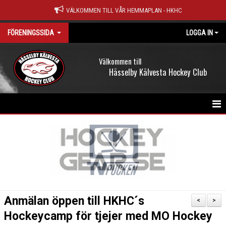
VÄLKOMMEN TILL VÅR HEMMAPLAN - HKHC
FÖRENINGSSIDA
LOGGA IN
Välkommen till
Hässelby Kälvesta Hockey Club
HEM
NYHETER
OM KLUBBEN
KALENDER
Anmälan öppen till HKHC´s
<
>
MATCHER
Hockeycamp för tjejer med MO Hockey