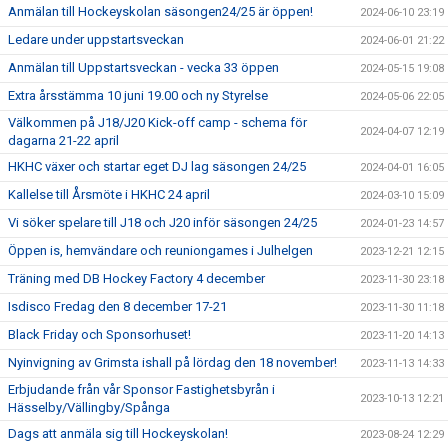
Anmälan till Hockeyskolan säsongen24/25 är öppen!
2024-06-10 23:19
Ledare under uppstartsveckan
2024-06-01 21:22
Anmälan till Uppstartsveckan - vecka 33 öppen
2024-05-15 19:08
Extra årsstämma 10 juni 19.00 och ny Styrelse
2024-05-06 22:05
Välkommen på J18/J20 Kick-off camp - schema för
2024-04-07 12:19
dagarna 21-22 april
HKHC växer och startar eget DJ lag säsongen 24/25
2024-04-01 16:05
Kallelse till Årsmöte i HKHC 24 april
2024-03-10 15:09
Vi söker spelare till J18 och J20 inför säsongen 24/25
2024-01-23 14:57
Öppen is, hemvändare och reuniongames i Julhelgen
2023-12-21 12:15
Träning med DB Hockey Factory 4 december
2023-11-30 23:18
Isdisco Fredag den 8 december 17-21
2023-11-30 11:18
Black Friday och Sponsorhuset!
2023-11-20 14:13
Nyinvigning av Grimsta ishall på lördag den 18 november!
2023-11-13 14:33
Erbjudande från vår Sponsor Fastighetsbyrån i
2023-10-13 12:21
Hässelby/Vällingby/Spånga
Dags att anmäla sig till Hockeyskolan!
2023-08-24 12:29