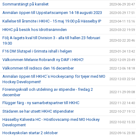
Sommarstängt på kansliet
2023-06-29 20:47
Anmälan öppen till Uppstartscampen 14-18 augusti 2023
2023-05-29 17:51
Kallelse till årsmöte i HKHC - 15 maj 19.00 på Hässelby IP
2023-04-11 15:16
HKHC på besök hos Idrottsnämnden
2023-03-22 19:59
Följ A-lagets kval till Division 3 - alla till hallen 23 februari
2023-02-22 20:46
19.00
F16 DM Slutspel i Grimsta ishall i helgen
2023-01-24 13:42
Välkommen Melanie Robrandt ny DAIF i HKHC!
2022-12-09 23:49
Välkommen till isdisco den 16 december
2022-12-06 18:18
Anmälan öppen till HKHC´s Hockeycamp för tjejer med MO
2022-12-03 22:54
Hockey Development!
Föreningskväll och utdelning av stipendie - fredag 2
2022-11-29 09:08
december
Flügger färg - ny samarbetspartner till HKHC
2022-11-22 14:40
Städaren.se har utsett HKHC stipendiater
2022-10-27 19:12
Hässelby Kälvesta HC - Höstlovscamp med MO Hockey
2022-10-02 15:33
Development
Hockeyskolan startar 2 oktober
2022-09-16 23:30