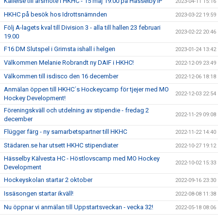
Kallelse till årsmöte i HKHC - 15 maj 19.00 på Hässelby IP
2023-04-11 15:16
HKHC på besök hos Idrottsnämnden
2023-03-22 19:59
Följ A-lagets kval till Division 3 - alla till hallen 23 februari
2023-02-22 20:46
19.00
F16 DM Slutspel i Grimsta ishall i helgen
2023-01-24 13:42
Välkommen Melanie Robrandt ny DAIF i HKHC!
2022-12-09 23:49
Välkommen till isdisco den 16 december
2022-12-06 18:18
Anmälan öppen till HKHC´s Hockeycamp för tjejer med MO
2022-12-03 22:54
Hockey Development!
Föreningskväll och utdelning av stipendie - fredag 2
2022-11-29 09:08
december
Flügger färg - ny samarbetspartner till HKHC
2022-11-22 14:40
Städaren.se har utsett HKHC stipendiater
2022-10-27 19:12
Hässelby Kälvesta HC - Höstlovscamp med MO Hockey
2022-10-02 15:33
Development
Hockeyskolan startar 2 oktober
2022-09-16 23:30
Issäsongen startar ikväll!
2022-08-08 11:38
Nu öppnar vi anmälan till Uppstartsveckan - vecka 32!
2022-05-18 08:06