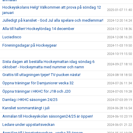
Hockeyskolans Helg! Välkommen att prova på söndag 12
2025-01-07 11:40
januari
Julledigt på kansliet - God Jul alla spelare och medlemmar!
2024-12-20 14:24
Alla till hallen! Hockeylördag 14 december
2024-12-12 18:36
Luciadisco
2024-12-08 16:20
Föreningsdagar på Hockeygear
2024-11-03 19:50
2024-10-19 15:50
Sista dagen att beställa Hockeymattan idag söndag 6
2024-09-27 18:10
oktober! - Hockeymatta med nummer och namn
Grattis till uttagningen tjejer! TV-pucken nästa!
2024-08-18 18:50
Öppna träningar för Damjuniorer vecka 32
2024-07-26 11:34
Öppna träningar i HKHC för J18 och J20
2024-07-05 19:28
Damlag i HKHC säsongen 24/25
2024-07-03 09:19
Kansliet sommarstängt i juli
2024-06-28 16:54
Anmälan till Hockeyskolan säsongen24/25 är öppen!
2024-06-10 23:19
Ledare under uppstartsveckan
2024-06-01 21:22
Anmälan till Uppstartsveckan - vecka 33 öppen