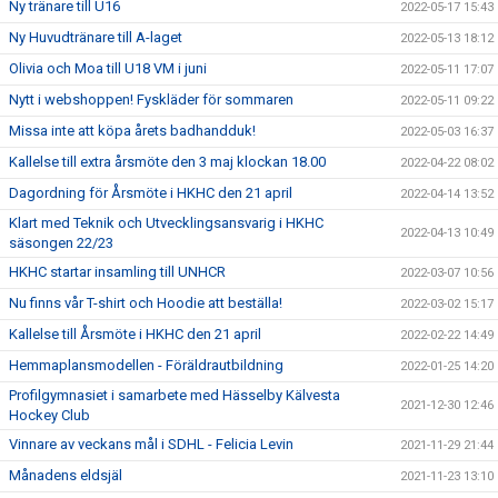
Ny tränare till U16
2022-05-17 15:43
Ny Huvudtränare till A-laget
2022-05-13 18:12
Olivia och Moa till U18 VM i juni
2022-05-11 17:07
Nytt i webshoppen! Fyskläder för sommaren
2022-05-11 09:22
Missa inte att köpa årets badhandduk!
2022-05-03 16:37
Kallelse till extra årsmöte den 3 maj klockan 18.00
2022-04-22 08:02
Dagordning för Årsmöte i HKHC den 21 april
2022-04-14 13:52
Klart med Teknik och Utvecklingsansvarig i HKHC
2022-04-13 10:49
säsongen 22/23
HKHC startar insamling till UNHCR
2022-03-07 10:56
Nu finns vår T-shirt och Hoodie att beställa!
2022-03-02 15:17
Kallelse till Årsmöte i HKHC den 21 april
2022-02-22 14:49
Hemmaplansmodellen - Föräldrautbildning
2022-01-25 14:20
Profilgymnasiet i samarbete med Hässelby Kälvesta
2021-12-30 12:46
Hockey Club
Vinnare av veckans mål i SDHL - Felicia Levin
2021-11-29 21:44
Månadens eldsjäl
2021-11-23 13:10