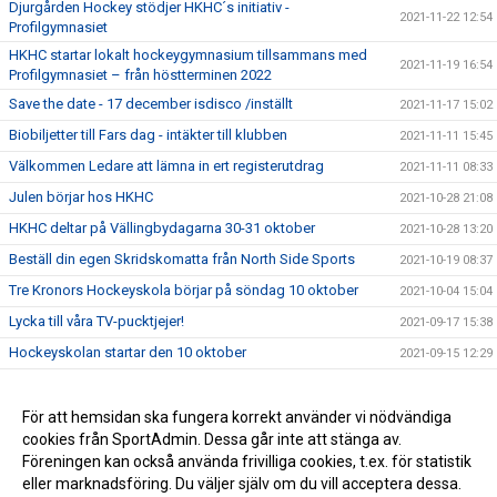
Djurgården Hockey stödjer HKHC´s initiativ -
2021-11-22 12:54
Profilgymnasiet
HKHC startar lokalt hockeygymnasium tillsammans med
2021-11-19 16:54
Profilgymnasiet – från höstterminen 2022
Save the date - 17 december isdisco /inställt
2021-11-17 15:02
Biobiljetter till Fars dag - intäkter till klubben
2021-11-11 15:45
Välkommen Ledare att lämna in ert registerutdrag
2021-11-11 08:33
Julen börjar hos HKHC
2021-10-28 21:08
HKHC deltar på Vällingbydagarna 30-31 oktober
2021-10-28 13:20
Beställ din egen Skridskomatta från North Side Sports
2021-10-19 08:37
Tre Kronors Hockeyskola börjar på söndag 10 oktober
2021-10-04 15:04
Lycka till våra TV-pucktjejer!
2021-09-17 15:38
Hockeyskolan startar den 10 oktober
2021-09-15 12:29
Svensk Hockey TV
2021-09-13 13:21
Northside Sport Webshop är öppen!
För att hemsidan ska fungera korrekt använder vi nödvändiga
2021-09-01 16:56
cookies från SportAdmin. Dessa går inte att stänga av.
Våra tjejer uttagna till TV-pucken!
2021-08-29 11:07
Föreningen kan också använda frivilliga cookies, t.ex. för statistik
eller marknadsföring. Du väljer själv om du vill acceptera dessa.