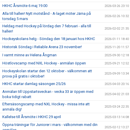
HKHC Årsmöte 6 maj 19.00
2026-03-26 23:10
Alla till hallen! Nytt motstånd - A-laget möter Järna på
2026-02-26 10:32
torsdag 5 mars
Heldag med Hockey på lördag den 7 februari - alla till
2026-02-02 21:35
hallen!
Hockeyskolans helg - Söndag den 18 januari hos HKHC
2026-01-11 18:40
Historisk Söndag i Reliable Arena 23 november!
2025-11-20 11:57
I varmt minne av Helena Ångman
2025-09-30 12:18
Höstlovscamp med NXL Hockey - anmälan öppen
2025-09-21 12:52
Hockeyskolan startar den 12 oktober - välkommen att
2025-09-09 13:34
prova på gratis i oktober!
HKHC startar damlag säsongen 25/26
2025-04-03 20:16
Anmälan till Uppstartsveckan - vecka 33 är öppen med
2025-04-02 21:03
boka tidigt rabatt
Eftersäsongscamp med NXL Hockey - missa inte att
2025-03-24 22:35
anmäla dig!
Kallelse till Årsmöte i HKHC 29 april
2025-03-13 14:08
Öppna träningar för Juniorer i mars - välkommen med din
2025-02-12 13:27
anmälan