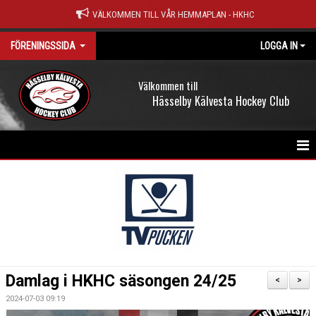
VÄLKOMMEN TILL VÅR HEMMAPLAN - HKHC
FÖRENINGSSIDA
LOGGA IN
Välkommen till
Hässelby Kälvesta Hockey Club
HEM
NYHETER
OM KLUBBEN
KALENDER
Damlag i HKHC säsongen 24/25
<
>
MATCHER
2024-07-03 09:19