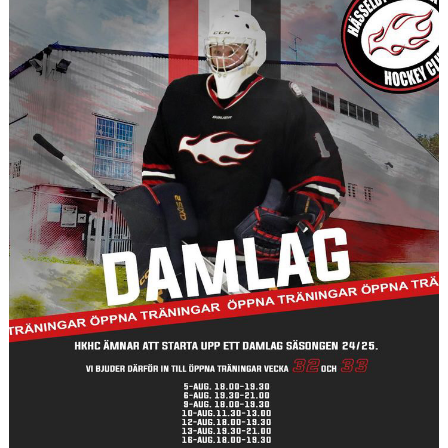
DOKUMENT
VÅRA LAG/TRÄNARE
HEMMAPLANSMODELLEN
HKHC INSTAGRAM
UPPSTARTSVECKA 33 CAMPANMÄLAN
DIGITAL FÖRFRÅGAN OM PROVSPEL/FÖRENINGSBYTE
ANMÄLAN HOCKEYSKOLAN 26/27