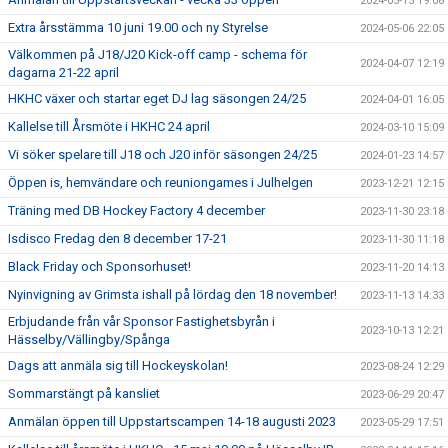
2024-05-15 19:08
Extra årsstämma 10 juni 19.00 och ny Styrelse
2024-05-06 22:05
Välkommen på J18/J20 Kick-off camp - schema för
2024-04-07 12:19
dagarna 21-22 april
HKHC växer och startar eget DJ lag säsongen 24/25
2024-04-01 16:05
Kallelse till Årsmöte i HKHC 24 april
2024-03-10 15:09
Vi söker spelare till J18 och J20 inför säsongen 24/25
2024-01-23 14:57
Öppen is, hemvändare och reuniongames i Julhelgen
2023-12-21 12:15
Träning med DB Hockey Factory 4 december
2023-11-30 23:18
Isdisco Fredag den 8 december 17-21
2023-11-30 11:18
Black Friday och Sponsorhuset!
2023-11-20 14:13
Nyinvigning av Grimsta ishall på lördag den 18 november!
2023-11-13 14:33
Erbjudande från vår Sponsor Fastighetsbyrån i
2023-10-13 12:21
Hässelby/Vällingby/Spånga
Dags att anmäla sig till Hockeyskolan!
2023-08-24 12:29
Sommarstängt på kansliet
2023-06-29 20:47
Anmälan öppen till Uppstartscampen 14-18 augusti 2023
2023-05-29 17:51