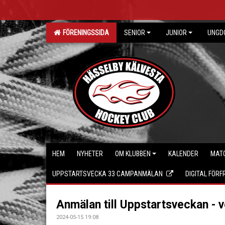
FÖRENINGSSIDA
SENIOR
JUNIOR
UNGD
HEM
NYHETER
OM KLUBBEN
KALENDER
MAT
UPPSTARTSVECKA 33 CAMPANMÄLAN
DIGITAL FÖR
Anmälan till Uppstartsveckan - 
2024-05-15 19:08