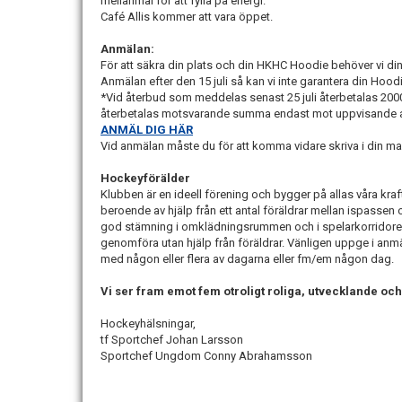
mellanmål för att fylla på energi.
Café Allis kommer att vara öppet.
Anmälan:
För att säkra din plats och din HKHC Hoodie behöver vi d
Anmälan efter den 15 juli så kan vi inte garantera din Hoodi
*Vid återbud som meddelas senast 25 juli återbetalas 2000
återbetalas motsvarande summa endast mot uppvisande a
ANMÄL DIG HÄR
Vid anmälan måste du för att komma vidare skriva i din ma
Hockeyförälder
Klubben är en ideell förening och bygger på allas våra krafte
beroende av hjälp från ett antal föräldrar mellan ispassen
god stämning i omklädningsrummen och i spelarkorridoren o
genomföra utan hjälp från föräldrar. Vänligen uppge i anm
med någon eller flera av dagarna eller fm/em någon dag.
Vi ser fram emot fem otroligt roliga, utvecklande och
Hockeyhälsningar,
tf Sportchef Johan Larsson
Sportchef Ungdom Conny Abrahamsson