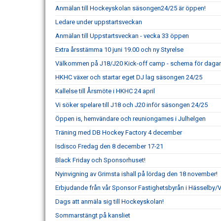
Anmälan till Hockeyskolan säsongen24/25 är öppen!
Ledare under uppstartsveckan
Anmälan till Uppstartsveckan - vecka 33 öppen
Extra årsstämma 10 juni 19.00 och ny Styrelse
Välkommen på J18/J20 Kick-off camp - schema för dagarn
HKHC växer och startar eget DJ lag säsongen 24/25
Kallelse till Årsmöte i HKHC 24 april
Vi söker spelare till J18 och J20 inför säsongen 24/25
Öppen is, hemvändare och reuniongames i Julhelgen
Träning med DB Hockey Factory 4 december
Isdisco Fredag den 8 december 17-21
Black Friday och Sponsorhuset!
Nyinvigning av Grimsta ishall på lördag den 18 november!
Erbjudande från vår Sponsor Fastighetsbyrån i Hässelby/
Dags att anmäla sig till Hockeyskolan!
Sommarstängt på kansliet