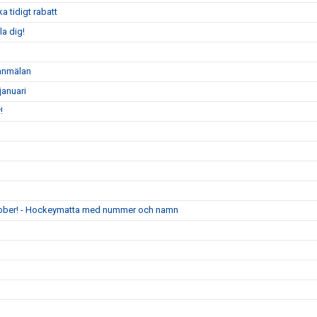
 tidigt rabatt
a dig!
 anmälan
anuari
!
ktober! - Hockeymatta med nummer och namn