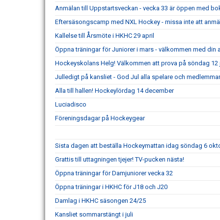
Anmälan till Uppstartsveckan - vecka 33 är öppen med boka
Eftersäsongscamp med NXL Hockey - missa inte att anmäl
Kallelse till Årsmöte i HKHC 29 april
Öppna träningar för Juniorer i mars - välkommen med din
Hockeyskolans Helg! Välkommen att prova på söndag 12 j
Julledigt på kansliet - God Jul alla spelare och medlemmar
Alla till hallen! Hockeylördag 14 december
Luciadisco
Föreningsdagar på Hockeygear
Sista dagen att beställa Hockeymattan idag söndag 6 o
Grattis till uttagningen tjejer! TV-pucken nästa!
Öppna träningar för Damjuniorer vecka 32
Öppna träningar i HKHC för J18 och J20
Damlag i HKHC säsongen 24/25
Kansliet sommarstängt i juli