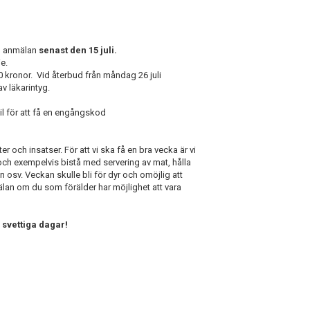
in anmälan
senast den 15 juli.
e.
 kronor. Vid återbud från måndag 26 juli
v läkarintyg.
il för att få en engångskod
r och insatser. För att vi ska få en bra vecka är vi
 och exempelvis bistå med servering av mat, hålla
sv. Veckan skulle bli för dyr och omöjlig att
älan om du som förälder har möjlighet att vara
 svettiga dagar!