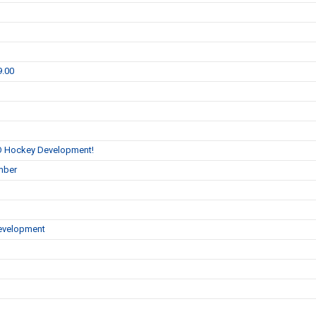
9.00
O Hockey Development!
ember
evelopment