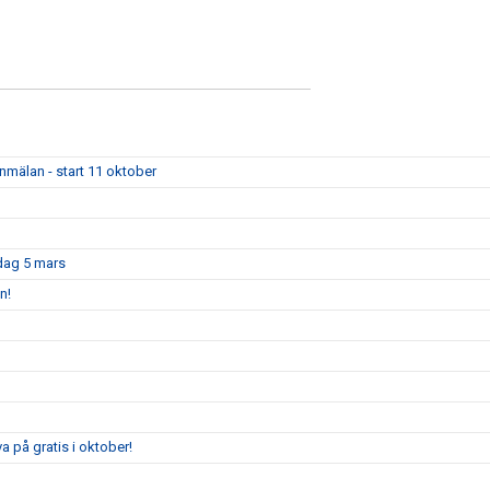
mälan - start 11 oktober
sdag 5 mars
n!
 på gratis i oktober!