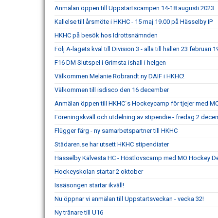
Anmälan öppen till Uppstartscampen 14-18 augusti 2023
Kallelse till årsmöte i HKHC - 15 maj 19.00 på Hässelby IP
HKHC på besök hos Idrottsnämnden
Följ A-lagets kval till Division 3 - alla till hallen 23 februari 1
F16 DM Slutspel i Grimsta ishall i helgen
Välkommen Melanie Robrandt ny DAIF i HKHC!
Välkommen till isdisco den 16 december
Anmälan öppen till HKHC´s Hockeycamp för tjejer med M
Föreningskväll och utdelning av stipendie - fredag 2 dec
Flügger färg - ny samarbetspartner till HKHC
Städaren.se har utsett HKHC stipendiater
Hässelby Kälvesta HC - Höstlovscamp med MO Hockey D
Hockeyskolan startar 2 oktober
Issäsongen startar ikväll!
Nu öppnar vi anmälan till Uppstartsveckan - vecka 32!
Ny tränare till U16