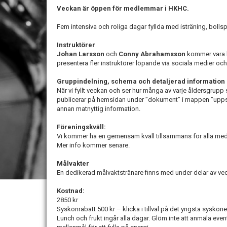
Veckan är öppen för medlemmar i HKHC.
Fem intensiva och roliga dagar fyllda med isträning, bollsp
Instruktörer
Johan Larsson
och
Conny Abrahamsson
kommer vara h
presentera fler instruktörer löpande via sociala medier oc
Gruppindelning, schema och detaljerad information
När vi fyllt veckan och ser hur många av varje åldersgrupp
publicerar på hemsidan under ”dokument” i mappen ”upp
annan matnyttig information.
Föreningskväll:
Vi kommer ha en gemensam kväll tillsammans för alla me
Mer info kommer senare.
Målvakter
En dedikerad målvaktstränare finns med under delar av ve
Kostnad:
2850 kr
Syskonrabatt 500 kr – klicka i tillval på det yngsta syskon
Lunch och frukt ingår alla dagar. Glöm inte att anmäla eventu