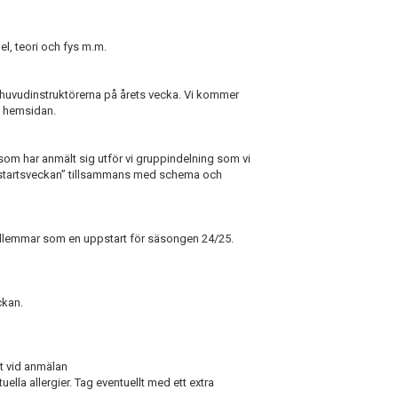
el, teori och fys m.m.
uvudinstruktörerna på årets vecka. Vi kommer
h hemsidan.
 som har anmält sig utför vi gruppindelning som vi
startsveckan” tillsammans med schema och
dlemmar som en uppstart för säsongen 24/25.
ckan.
et vid anmälan
ella allergier. Tag eventuellt med ett extra