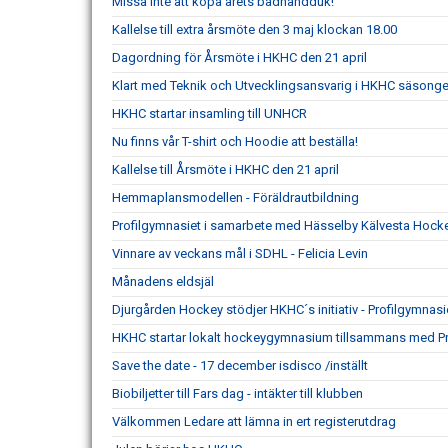
Missa inte att köpa årets badhandduk!
Kallelse till extra årsmöte den 3 maj klockan 18.00
Dagordning för Årsmöte i HKHC den 21 april
Klart med Teknik och Utvecklingsansvarig i HKHC säsong
HKHC startar insamling till UNHCR
Nu finns vår T-shirt och Hoodie att beställa!
Kallelse till Årsmöte i HKHC den 21 april
Hemmaplansmodellen - Föräldrautbildning
Profilgymnasiet i samarbete med Hässelby Kälvesta Hock
Vinnare av veckans mål i SDHL - Felicia Levin
Månadens eldsjäl
Djurgården Hockey stödjer HKHC´s initiativ - Profilgymnasi
HKHC startar lokalt hockeygymnasium tillsammans med Pr
Save the date - 17 december isdisco /inställt
Biobiljetter till Fars dag - intäkter till klubben
Välkommen Ledare att lämna in ert registerutdrag