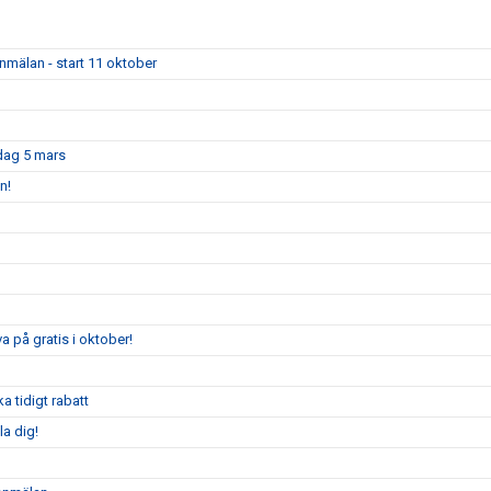
mälan - start 11 oktober
sdag 5 mars
n!
 på gratis i oktober!
 tidigt rabatt
a dig!