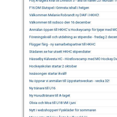
Följ A-lagets kval till Division 3 - alla till hallen 23 februari 1
F16 DM Slutspel i Grimsta ishall i helgen
Välkommen Melanie Robrandt ny DAIF i HKHC!
Välkommen till isdisco den 16 december
Anmälan öppen till HKHC´s Hockeycamp för tjejer med M
Föreningskväll och utdelning av stipendie - fredag 2 dec
Flügger färg - ny samarbetspartner till HKHC
Städaren.se har utsett HKHC stipendiater
Hässelby Kälvesta HC - Höstlovscamp med MO Hockey D
Hockeyskolan startar 2 oktober
Issäsongen startar ikväll!
Nu öppnar vi anmälan till Uppstartsveckan - vecka 32!
Ny tränare till U16
Ny Huvudtränare till A-laget
Olivia och Moa till U18 VM i juni
Nytt i webshoppen! Fyskläder för sommaren