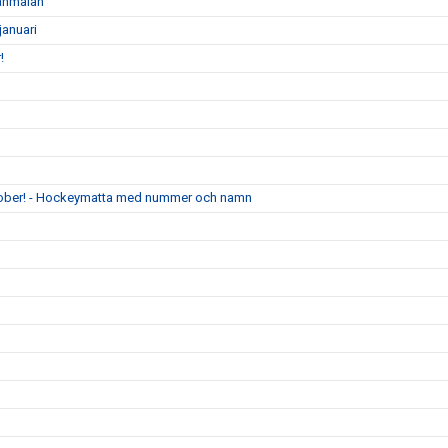
 anmälan
anuari
!
ktober! - Hockeymatta med nummer och namn