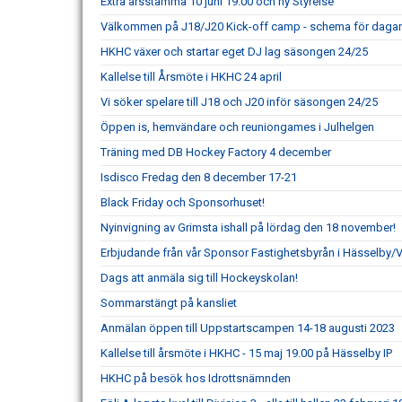
Extra årsstämma 10 juni 19.00 och ny Styrelse
Välkommen på J18/J20 Kick-off camp - schema för dagarn
HKHC växer och startar eget DJ lag säsongen 24/25
Kallelse till Årsmöte i HKHC 24 april
Vi söker spelare till J18 och J20 inför säsongen 24/25
Öppen is, hemvändare och reuniongames i Julhelgen
Träning med DB Hockey Factory 4 december
Isdisco Fredag den 8 december 17-21
Black Friday och Sponsorhuset!
Nyinvigning av Grimsta ishall på lördag den 18 november!
Erbjudande från vår Sponsor Fastighetsbyrån i Hässelby/
Dags att anmäla sig till Hockeyskolan!
Sommarstängt på kansliet
Anmälan öppen till Uppstartscampen 14-18 augusti 2023
Kallelse till årsmöte i HKHC - 15 maj 19.00 på Hässelby IP
HKHC på besök hos Idrottsnämnden