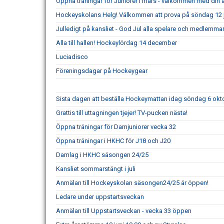
Öppna träningar för Juniorer i mars - välkommen med din
Hockeyskolans Helg! Välkommen att prova på söndag 12 j
Julledigt på kansliet - God Jul alla spelare och medlemmar
Alla till hallen! Hockeylördag 14 december
Luciadisco
Föreningsdagar på Hockeygear
Sista dagen att beställa Hockeymattan idag söndag 6 o
Grattis till uttagningen tjejer! TV-pucken nästa!
Öppna träningar för Damjuniorer vecka 32
Öppna träningar i HKHC för J18 och J20
Damlag i HKHC säsongen 24/25
Kansliet sommarstängt i juli
Anmälan till Hockeyskolan säsongen24/25 är öppen!
Ledare under uppstartsveckan
Anmälan till Uppstartsveckan - vecka 33 öppen