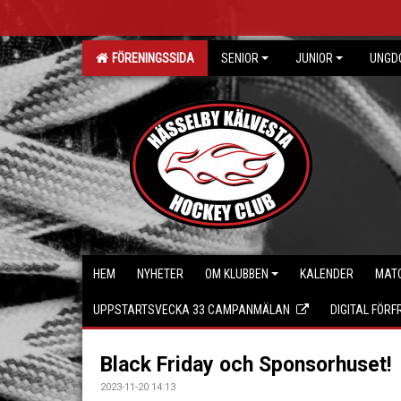
FÖRENINGSSIDA
SENIOR
JUNIOR
UNGD
HEM
NYHETER
OM KLUBBEN
KALENDER
MAT
UPPSTARTSVECKA 33 CAMPANMÄLAN
DIGITAL FÖR
Black Friday och Sponsorhuset!
2023-11-20 14:13