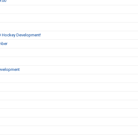
9.00
O Hockey Development!
ember
evelopment