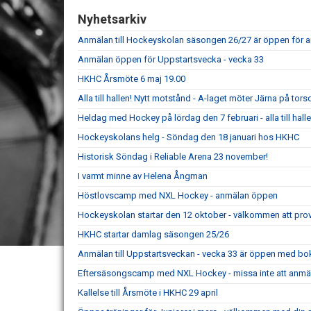
Nyhetsarkiv
Anmälan till Hockeyskolan säsongen 26/27 är öppen för an
Anmälan öppen för Uppstartsvecka - vecka 33
HKHC Årsmöte 6 maj 19.00
Alla till hallen! Nytt motstånd - A-laget möter Järna på tor
Heldag med Hockey på lördag den 7 februari - alla till halle
Hockeyskolans helg - Söndag den 18 januari hos HKHC
Historisk Söndag i Reliable Arena 23 november!
I varmt minne av Helena Ångman
Höstlovscamp med NXL Hockey - anmälan öppen
Hockeyskolan startar den 12 oktober - välkommen att prova
HKHC startar damlag säsongen 25/26
Anmälan till Uppstartsveckan - vecka 33 är öppen med boka
Eftersäsongscamp med NXL Hockey - missa inte att anmäl
Kallelse till Årsmöte i HKHC 29 april