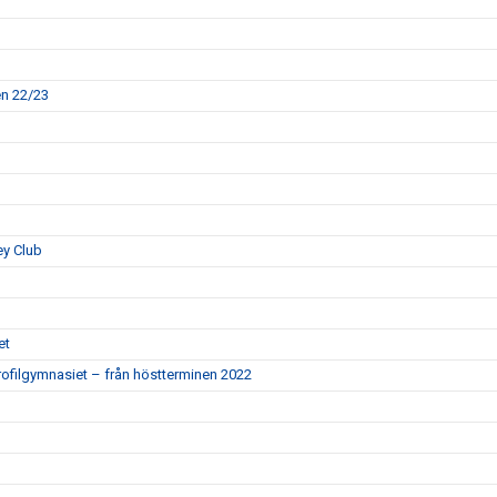
en 22/23
ey Club
et
ofilgymnasiet – från höstterminen 2022