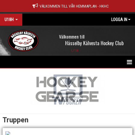
VÄLKOMMEN TILL VÅR HEMMAPLAN - HKHC
U18H
LOGGA IN
Välkommen till
Hässelby Kälvesta Hockey Club
U18
HEM
NYHETER
KALENDER
MATCHER
Truppen
TRUPPEN