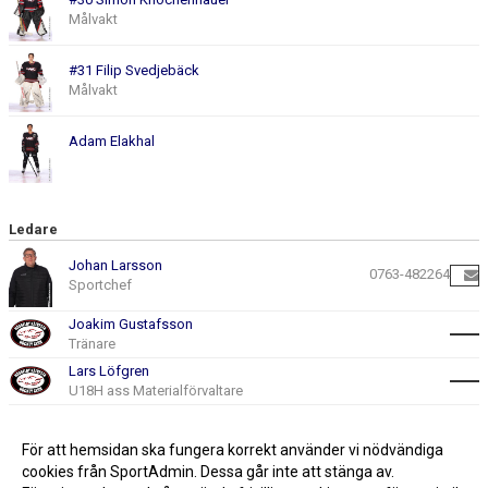
Målvakt
#31 Filip Svedjebäck
Målvakt
Adam Elakhal
Ledare
Johan Larsson
0763-482264
Sportchef
Joakim Gustafsson
Tränare
Lars Löfgren
U18H ass Materialförvaltare
Fredrik Borelius
För att hemsidan ska fungera korrekt använder vi nödvändiga
U18H Materialförvaltare
cookies från SportAdmin. Dessa går inte att stänga av.