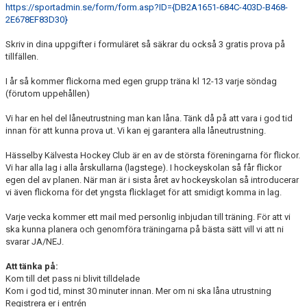
https://sportadmin.se/form/form.asp?ID={DB2A1651-684C-403D-B468-
2E678EF83D30}
Skriv in dina uppgifter i formuläret så säkrar du också 3 gratis prova på
tillfällen.
I år så kommer flickorna med egen grupp träna kl 12-13 varje söndag
(förutom uppehållen)
Vi har en hel del låneutrustning man kan låna. Tänk då på att vara i god tid
innan för att kunna prova ut. Vi kan ej garantera alla låneutrustning.
Hässelby Kälvesta Hockey Club är en av de största föreningarna för flickor.
Vi har alla lag i alla årskullarna (lagstege). I hockeyskolan så får flickor
egen del av planen. När man är i sista året av hockeyskolan så introducerar
vi även flickorna för det yngsta flicklaget för att smidigt komma in lag.
Varje vecka kommer ett mail med personlig inbjudan till träning. För att vi
ska kunna planera och genomföra träningarna på bästa sätt vill vi att ni
svarar JA/NEJ.
Att tänka på:
Kom till det pass ni blivit tilldelade
Kom i god tid, minst 30 minuter innan. Mer om ni ska låna utrustning
Registrera er i entrén