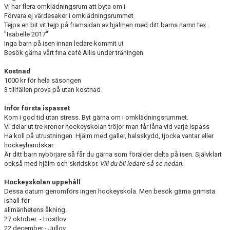
Vi har flera omklädningsrum att byta om i
Förvara ej värdesaker i omklädningsrummet
Tejpa en bit vit tejp på framsidan av hjälmen med ditt barns namn tex
"Isabelle 2017"
Inga barn på isen innan ledare kommit ut
Besök gärna vårt fina café Allis under träningen
Kostnad
1000 kr för hela säsongen
3 tillfällen prova på utan kostnad
Inför första ispasset
Kom i god tid utan stress. Byt gärna om i omklädningsrummet.
Vi delar ut tre kronor hockeyskolan tröjor man får låna vid varje ispass
Ha koll på utrustningen. Hjälm med galler, halsskydd, tjocka vantar eller
hockeyhandskar.
Är ditt barn nybörjare så får du gärna som förälder delta på isen. Självklart
också med hjälm och skridskor.
Vill du bli ledare så se nedan.
Hockeyskolan uppehåll
Dessa datum genomförs ingen hockeyskola. Men besök gärna grimsta
ishall för
allmänhetens åkning.
27 oktober - Höstlov
22 december - Jullov