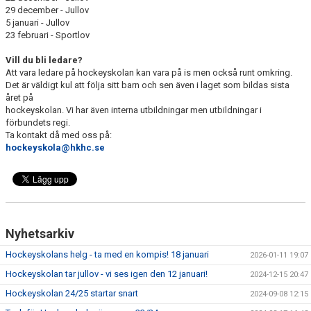
29 december - Jullov
5 januari - Jullov
23 februari - Sportlov
Vill du bli ledare?
Att vara ledare på hockeyskolan kan vara på is men också runt omkring.
Det är väldigt kul att följa sitt barn och sen även i laget som bildas sista
året på
hockeyskolan. Vi har även interna utbildningar men utbildningar i
förbundets regi.
Ta kontakt då med oss på:
hockeyskola@hkhc.se
Nyhetsarkiv
Hockeyskolans helg - ta med en kompis! 18 januari
2026-01-11 19:07
Hockeyskolan tar jullov - vi ses igen den 12 januari!
2024-12-15 20:47
Hockeyskolan 24/25 startar snart
2024-09-08 12:15