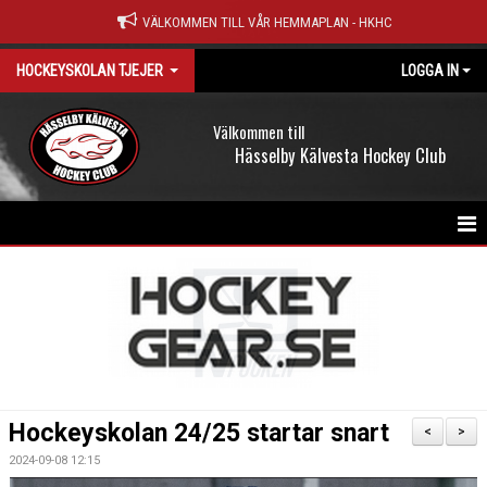
VÄLKOMMEN TILL VÅR HEMMAPLAN - HKHC
HOCKEYSKOLAN TJEJER
LOGGA IN
Välkommen till
Hässelby Kälvesta Hockey Club
HEM
NYHETER
KALENDER
DOKUMENT
Hockeyskolan 24/25 startar snart
<
>
KONTAKT
2024-09-08 12:15