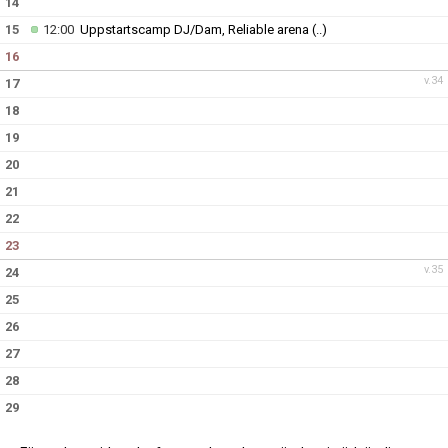
14
15
12:00
Uppstartscamp DJ/Dam, Reliable arena
(..)
16
v.34
17
18
19
20
21
22
23
v.35
24
25
26
27
28
29
30