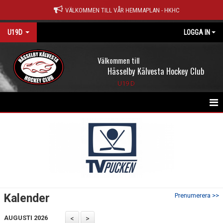
VÄLKOMMEN TILL VÅR HEMMAPLAN - HKHC
U19D
LOGGA IN
Välkommen till
Hässelby Kälvesta Hockey Club
U19 D
HEM
NYHETER
KALENDER
MATCHER
Kalender
Prenumerera >>
TRUPPEN
AUGUSTI 2026