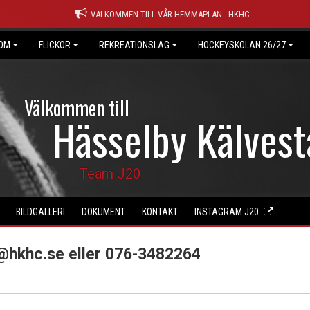
VÄLKOMMEN TILL VÅR HEMMAPLAN - HKHC
OM
FLICKOR
REKREATIONSLAG
HOCKEYSKOLAN 26/27
Välkommen till
Hässelby Kälves
Team J20
BILDGALLERI
DOKUMENT
KONTAKT
INSTAGRAM J20
@hkhc.se eller 076-3482264