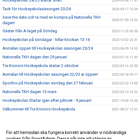
Hockeyskolan 24/25 startar snart
2024-09-08 11:41
Tack för Hockeyskolasäsongen 23/24
2024-03-17 16:34
Save the date och ta med en kompis på Nationella TKH
2024-01-09 10:52
dagen!
Gäster från A-laget på Söndag
2023-11-25 00:30
Hockeyskolan på söndagar - killar klockan 13-14
2023-10-02 22:31
Anmälan öppen till Hockeyskolan säsongen 23/24
2023-06-09 14:55
Nationella TKH dagen den 29 januari
2023-01-16 11:43
Tre Kronors Hockeyskola startar 2 oktober
2022-09-16 23:30
Anmälan till Hockeyskolan säsongen 22/23 är öppen!
2022-05-18 09:17
Sportlov på Hockeyskolan söndag den 27 februari
2022-02-22 14:00
Nationella TKH dagen 13 mars
2022-02-13 16:22
Hockeyskolan Startar igen efter jullovet - 9 januari!
2021-10-04 16:36
Välkommen till Tre Kronors Hockeyskola
2021-08-27 12:31
För att hemsidan ska fungera korrekt använder vi nödvändiga
cookies från SportAdmin. Dessa går inte att stänga av.