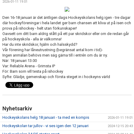
2026-01-11 19:01
ANMÄLAN HOCKEYSKOLAN 26/27
INSTAGRAM HKHC HOCKEYSKOLA
Den 16-18 januari är det äntligen dags Hockeyskolans helg igen - tre dagar
där hockeyföreningar i hela landet ger barn chansen att kliva ut på isen och
prova på ishockey - helt utan förkunskaper!
UTRUSTNING
Oavsett om ditt barn aldrig stått på ett par skridskor eller om de redan går
på hockeyskola - alla är välkomna!
Har du inte skridskor, hjälm och halsskydd?
Vår förening har låneutrustning (begränsat antal kom i tid)-
Ingen anmälan behövs men säg gärna till i entrén om du är ny.
När: 18 januari 13.00
Var: Reliable Arena - Grimsta IP
För: Barn som vill testa på ishockey
Syfte: Glädje, gemenskap och första steget in i hockeyns värld
Nyhetsarkiv
Hockeyskolans helg 18 januari - ta med en kompis
2026-01-11 19:01
Hockeyskolan tar jullov - vi ses igen den 12 januari
2024-12-15 20:43