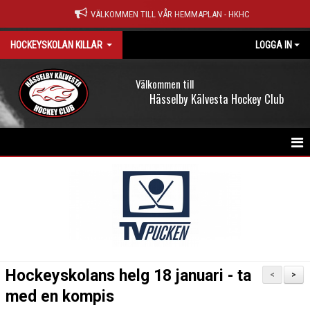
VÄLKOMMEN TILL VÅR HEMMAPLAN - HKHC
HOCKEYSKOLAN KILLAR
LOGGA IN
Välkommen till
Hässelby Kälvesta Hockey Club
HEM
NYHETER
KALENDER
DOKUMENT
Hockeyskolans helg 18 januari - ta
<
>
KONTAKT
med en kompis