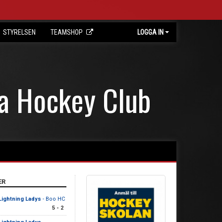
STYRELSEN
TEAMSHOP
LOGGA IN
ta Hockey Club
ER
Lightning Ladys
- Boo HC
5 - 2