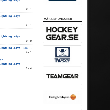
Lightning Ladys
-
0 - 1
Lightning Ladys
-
VÅRA SPONSORER
5 - 1
Lightning Ladys
0 - 0
Lightning Ladys
- Boo HC
4 - 1
s -
Lightning Ladys
3 - 4