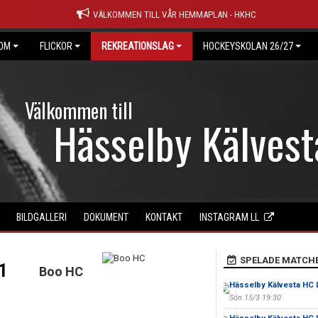
VÄLKOMMEN TILL VÅR HEMMAPLAN - HKHC
OM
FLICKOR
REKREATIONSLAG
HOCKEYSKOLAN 26/27
Välkommen till
Hässelby Kälves
BILDGALLERI
DOKUMENT
KONTAKT
INSTAGRAM LL
SPELADE MATCH
 1
Boo HC
Hässelby Kälvesta HC 
Sön 15/3 19:30