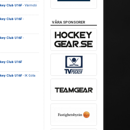
key Club U16F
- Värmdö
key Club U16F
-
VÅRA SPONSORER
key Club U16F
-
key Club U16F
key Club U16F
- IK Göta