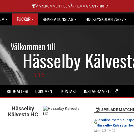
VÄLKOMMEN TILL VÅR HEMMAPLAN - HKHC
OM
FLICKOR
REKREATIONSLAG
HOCKEYSKOLAN 26/27
Välkommen till
Hässelby Kälves
F16
BILDGALLERI
DOKUMENT
KONTAKT
INSTAGRAM F16
Hässelby
SPELADE MATCH
Kälvesta HC
Semifinalmatch slutspe
Hässelby Kälvesta Hoc
Mån 9/3 19:00