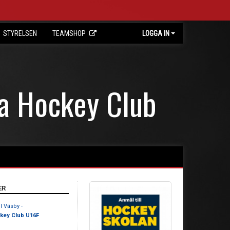
STYRELSEN
TEAMSHOP
LOGGA IN
ta Hockey Club
ER
l Väsby -
key Club U16F